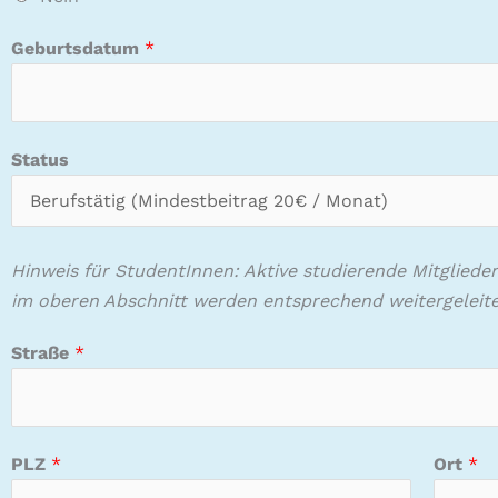
m
Geburtsdatum
*
m
e
r
w
Status
e
r
d
e
Hinweis für StudentInnen: Aktive studierende Mitglieder 
n
im oberen Abschnitt werden entsprechend weitergeleite
Straße
*
PLZ
*
Ort
*