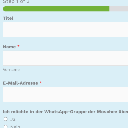
Step
1
of 3
Titel
Name
*
Vorname
*
E-Mail-Adresse
*
H
a
u
s
Ich möchte in der WhatsApp-Gruppe der Moschee über
n
Ja
u
Nein