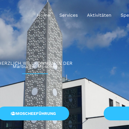
Home
Services
Aktivitäten
Sp
HERZLICH WILLKOMMEN IN DER
Marburger Moschee
MOSCHEEFÜHRUNG