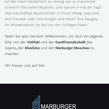
Ist der Islam tatsächlich so streng wie er manchmal
scheint? Wie beten Muslime, und warum 5 mal am Tag?
Was beschäftigt MuslimInnen in ihrem Alltag, was sind
ihre Freuden oder ihre Sorgen und Nöte? Ihre Neugier,
Ihr Wissensdurst ist bei uns am richtigen Platz!
Seien Sie also herzlich Willkommen, um Sich ein eigenes
Bild von der
Vielfalt
und der
Gastfreundschaft
des
Islams
,
der
Muslime
und der
Marburger Moschee
zu
machen.
Wir freuen uns auf Sie!