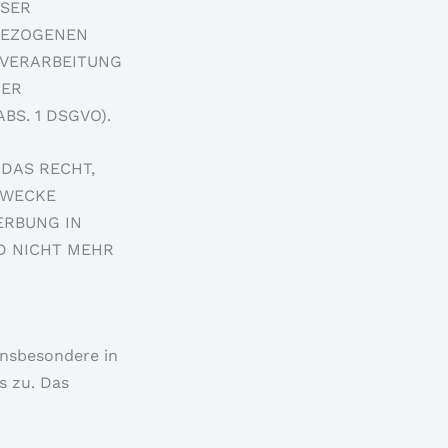
ESER
BEZOGENEN
 VERARBEITUNG
DER
S. 1 DSGVO).
DAS RECHT,
ZWECKE
ERBUNG IN
D NICHT MEHR
insbesondere in
s zu. Das