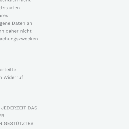
ttstaaten
ares
ogene Daten an
nn daher nicht
rwachungszwecken
erteilte
m Widerruf
 JEDERZEIT DAS
ER
N GESTÜTZTES