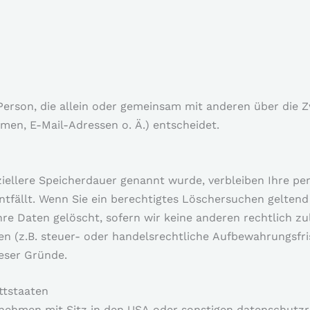
e Person, die allein oder gemeinsam mit anderen über die 
en, E-Mail-Adressen o. Ä.) entscheidet.
ziellere Speicherdauer genannt wurde, verbleiben Ihre 
entfällt. Wenn Sie ein berechtigtes Löschersuchen gelten
hre Daten gelöscht, sofern wir keine anderen rechtlich z
n (z.B. steuer- oder handelsrechtliche Aufbewahrungsfri
ieser Gründe.
ttstaaten
nehmen mit Sitz in den USA oder sonstigen datenschutzr